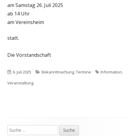
am Samstag 26. Juli 2025
ab 14 Uhr
am Vereinsheim
statt.
Die Vorstandschaft
Veröffentlicht
Kategorien
Schlagwörter
6. Juli 2025
Bekanntmachung
,
Termine
Information
,
am
Veranstaltung
Suche
Haupt-