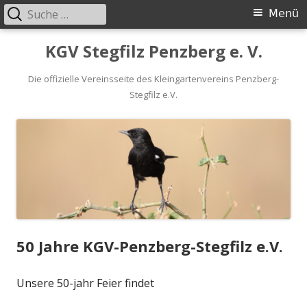
Suche
Primäres
Menü
nach:
Menü
Springe
KGV Stegfilz Penzberg e. V.
zum
Inhalt
Die offizielle Vereinsseite des Kleingartenvereins Penzberg-
Stegfilz e.V.
50 Jahre KGV-Penzberg-Stegfilz e.V.
Unsere 50-jahr Feier findet