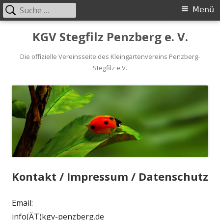
Suche
Primäres
Menü
nach:
Menü
Springe
KGV Stegfilz Penzberg e. V.
zum
Inhalt
Die offizielle Vereinsseite des Kleingartenvereins Penzberg-
Stegfilz e.V.
Kontakt / Impressum / Datenschutz
Email:
info(ÄT)kgv-penzberg.de